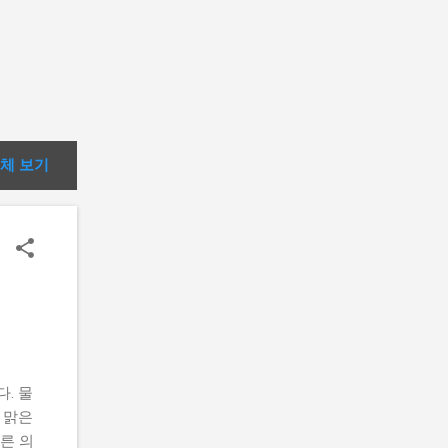
체 보기
. 물
 맑은
른 의