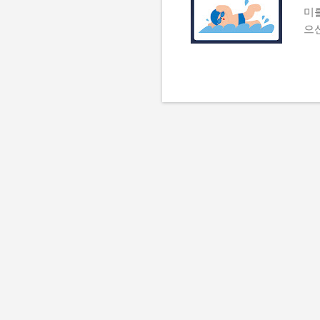
미
으신
꿈해
의
으
수
거
식
정
은
롭
영
습
몽
와
를
신
재