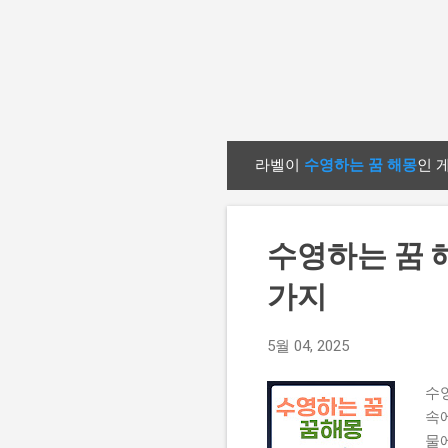
라벨이
수영하는 꿈 해몽
인 
글
수영하는 꿈 
가지
5월 04, 2025
수
속
물